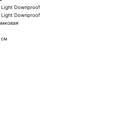
 Light Downproof
 Light Downproof
амковая
 см