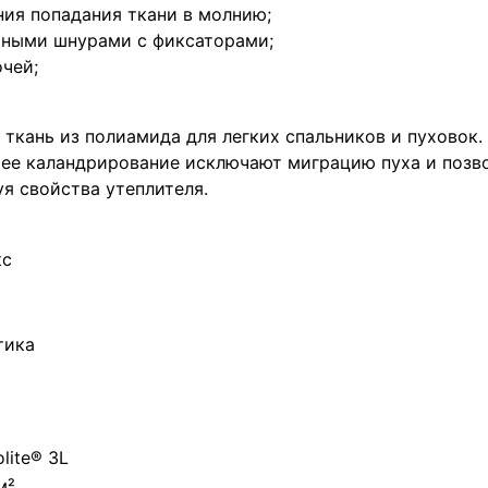
ния попадания ткани в молнию;
ичными шнурами с фиксаторами;
очей;
ткань из полиамида для легких спальников и пуховок.
чее каландрирование исключают миграцию пуха и позв
я свойства утеплителя.
кс
тика
lite® 3L
м²