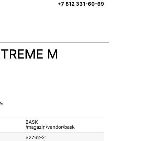
+7 812 331-60-69
XTREME M
р.
BASK
S2762-21