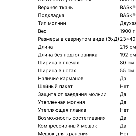
Верхняя ткань
BASK®
Подкладка
BASK®
Тип молнии
Двухз
Вес
1900 г
Размеры в свернутом виде (ØхД)
23x40
Длина
215 см
Длина без подголовника
192 см
Ширина в плечах
80 см
Ширина в ногах
55 см
Наличие карманов
Да
Шейный пакет
Нет
Защита от заедания молнии
Да
Утепленная молния
Да
Утепляющая планка
Нет
Возможность состегивания
Да
Компрессионный мешок
Да
Мешок для хранения
Нет