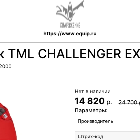
https://www.equip.ru
к TML CHALLENGER E
72000
Нет в наличии
14 820
р.
24 700
Параметры:
Производитель
Штрих-код