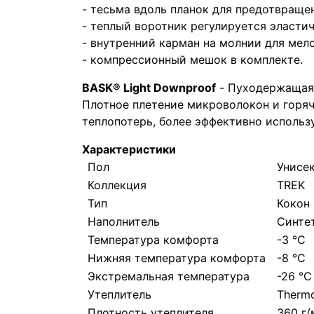
- тесьма вдоль планок для предотвраще
- теплый воротник регулируется эласт
- внутренний карман на молнии для мел
- компрессионный мешок в комплекте.
BASK® Light Downproof
- Пуходержащая 
Плотное плетение микроволокон и горя
теплопотерь, более эффективно использу
Характеристики
Пол
Унисе
Коллекция
TREK
Тип
Кокон
Наполнитель
Синте
Температура комфорта
-3 °C
Нижняя температура комфорта
-8 °C
Экстремальная температура
-26 °C
Утеплитель
Thermo
Плотность утеплителя
360 г/