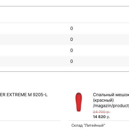
0
0
0
0
ER EXTREME M 9205-L
Спальный мешок
(красный)
24 700
р.
14 820
р.
Склад "Литейный"