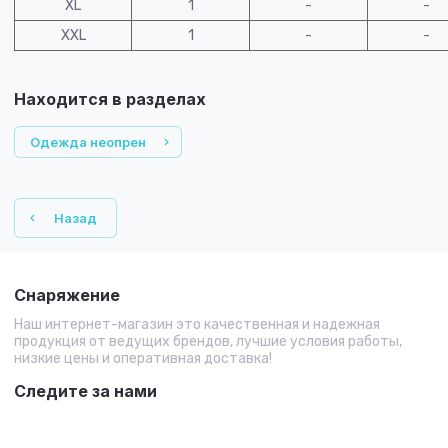
XL
1
-
-
XXL
1
-
-
Находится в разделах
Одежда неопрен
Назад
Снаряжение
Наш интернет-магазин это качественная и надежная
продукция от ведущих брендов, лучшие условия работы,
низкие цены и оперативная доставка!
Следите за нами