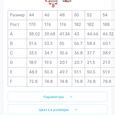
Размер
44
46
48
50
52
54
Рост
170
176
176
182
182
188
A
38.02
39.68
41.34
43
44.66
46.32
B
51.6
53.3
55
56.7
58.4
60.1
C
33.5
34.7
35.6
36.8
37.7
38.9
D
18.9
19.5
20.1
20.7
21.3
21.9
E
48.9
50.3
49.7
51.1
50.5
51.9
F
72.8
74.8
74.8
76.8
76.8
78.8
Параметры
Цвета и размеры