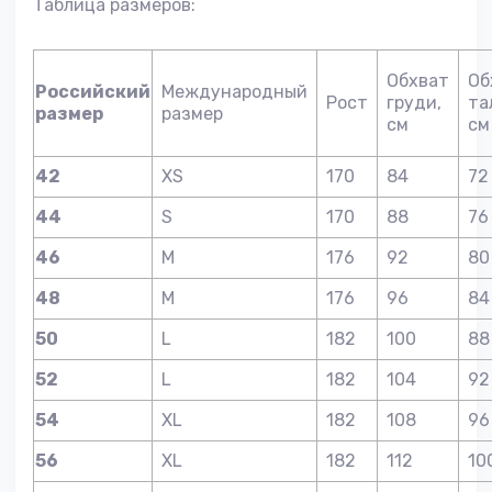
Таблица размеров:
Обхват
Об
Российский
Международный
Рост
груди,
та
размер
размер
см
см
42
XS
170
84
72
44
S
170
88
76
46
M
176
92
80
48
M
176
96
84
50
L
182
100
88
52
L
182
104
92
54
XL
182
108
96
56
XL
182
112
10