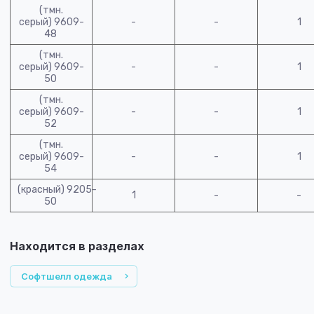
(тмн.
серый) 9609-
-
-
1
48
(тмн.
серый) 9609-
-
-
1
50
(тмн.
серый) 9609-
-
-
1
52
(тмн.
серый) 9609-
-
-
1
54
(красный) 9205-
1
-
-
50
Находится в разделах
Софтшелл одежда