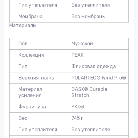
Тип утеплителя
Без утеплителя
Мембрана
Без мембраны
Материалы:
Пол
Мужской
Коллекция
PEAK
Тип
Флисовая одежда
Верхняя ткань
POLARTEC® Wind Pro®
Материал
BASK® Durable
усиления
Stretch
Фурнитура
YKK®
Вес
745 г
Тип утеплителя
Без утеплителя