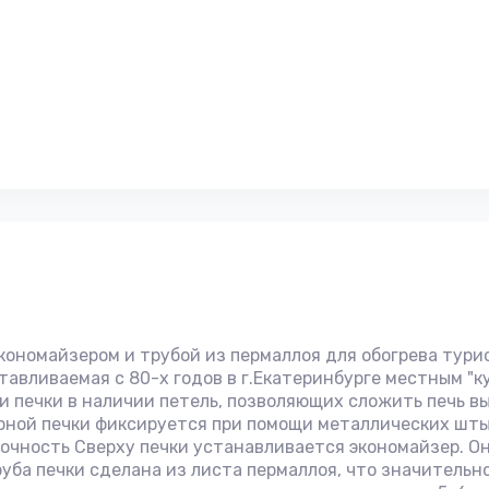
кономайзером и трубой из пермаллоя для обогрева тури
тавливаемая с 80-х годов в г.Екатеринбурге местным "к
печки в наличии петель, позволяющих сложить печь выс
орной печки фиксируется при помощи металлических шт
прочность Сверху печки устанавливается экономайзер. О
а печки сделана из листа пермаллоя, что значительно 