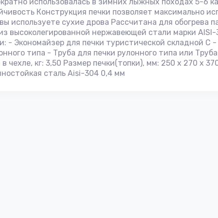
кратно использовалась в зимних лыжных походах 5-6 к
ойчивость Конструкция печки позволяет максимально ис
вы используете сухие дрова Рассчитана для обогрева па
из высоколегированной нержавеющей стали марки AISI-
: - Экономайзер для печки туристической складной С -
онного типа - Труба для печки рулонного типа или Труб
в чехле, кг: 3,50 Размер печки(топки), мм: 250 х 270 х 37
нностойкая сталь Aisi-304 0,4 мм