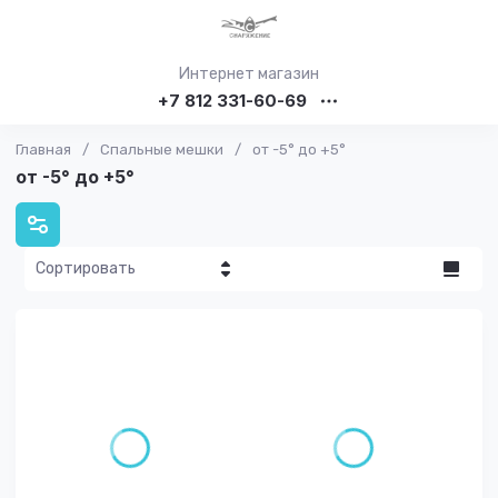
Интернет магазин
+7 812 331-60-69
Главная
/
Спальные мешки
/
от -5° до +5°
от -5° до +5°
Сортировать
Цена - убывание
Цена -
возрастание
Название - Я-А
Название - А-Я